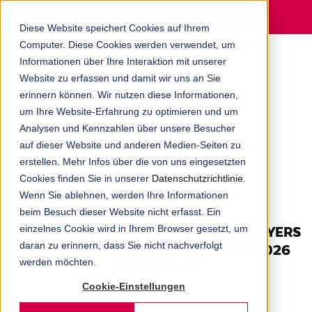
MENU
Diese Website speichert Cookies auf Ihrem
Computer. Diese Cookies werden verwendet, um
Informationen über Ihre Interaktion mit unserer
Website zu erfassen und damit wir uns an Sie
erinnern können. Wir nutzen diese Informationen,
um Ihre Website-Erfahrung zu optimieren und um
Analysen und Kennzahlen über unsere Besucher
ERFAHREN SIE AUF DEM BLOG ALLES
auf dieser Website und anderen Medien-Seiten zu
erstellen. Mehr Infos über die von uns eingesetzten
RUND UM DIE DIGITALAGENTUR AUS
Cookies finden Sie in unserer
Datenschutzrichtlinie
.
MÜNCHEN.
Wenn Sie ablehnen, werden Ihre Informationen
beim Besuch dieser Website nicht erfasst. Ein
SÜDOSTASIEN NEU DENKEN: PAUL MEYERS
einzelnes Cookie wird in Ihrem Browser gesetzt, um
daran zu erinnern, dass Sie nicht nachverfolgt
BEIM SCALING BUSINESS SUMMIT 2026
werden möchten.
ÜBER ASEAN
Cookie-Einstellungen
FRANK MILLER