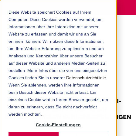
MENU
Diese Website speichert Cookies auf Ihrem
Computer. Diese Cookies werden verwendet, um
Informationen über Ihre Interaktion mit unserer
Website zu erfassen und damit wir uns an Sie
erinnern können. Wir nutzen diese Informationen,
um Ihre Website-Erfahrung zu optimieren und um
Analysen und Kennzahlen über unsere Besucher
ERFAHREN SIE AUF DEM BLOG ALLES
auf dieser Website und anderen Medien-Seiten zu
erstellen. Mehr Infos über die von uns eingesetzten
RUND UM DIE DIGITALAGENTUR AUS
Cookies finden Sie in unserer
Datenschutzrichtlinie
.
MÜNCHEN.
Wenn Sie ablehnen, werden Ihre Informationen
beim Besuch dieser Website nicht erfasst. Ein
einzelnes Cookie wird in Ihrem Browser gesetzt, um
DIE ZUKUNFT DES MARKETINGS: KI-
daran zu erinnern, dass Sie nicht nachverfolgt
GESTEUERTE STRATEGIEN
werden möchten.
REVOLUTIONIEREN KUNDENBEZIEHUNGEN
Cookie-Einstellungen
FRANK MILLER