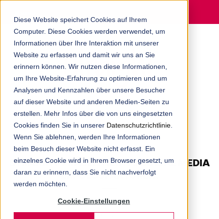
MENU
Diese Website speichert Cookies auf Ihrem
Computer. Diese Cookies werden verwendet, um
Informationen über Ihre Interaktion mit unserer
Website zu erfassen und damit wir uns an Sie
erinnern können. Wir nutzen diese Informationen,
um Ihre Website-Erfahrung zu optimieren und um
Analysen und Kennzahlen über unsere Besucher
ERFAHREN SIE AUF DEM BLOG ALLES
auf dieser Website und anderen Medien-Seiten zu
erstellen. Mehr Infos über die von uns eingesetzten
RUND UM DIE DIGITALAGENTUR AUS
Cookies finden Sie in unserer
Datenschutzrichtlinie
.
MÜNCHEN.
Wenn Sie ablehnen, werden Ihre Informationen
beim Besuch dieser Website nicht erfasst. Ein
STRAIGHT PRÄSENTIERT: 5 SOCIAL MEDIA
einzelnes Cookie wird in Ihrem Browser gesetzt, um
daran zu erinnern, dass Sie nicht nachverfolgt
ERFOLGSFAKTOREN.
werden möchten.
Cookie-Einstellungen
FRANK MILLER
25. MÄRZ 2012