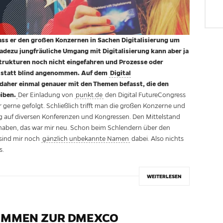
ss er den großen Konzernen in Sachen Digitalisierung um
radezu jungfräuliche Umgang mit Digitalisierung kann aber ja
Strukturen noch nicht eingefahren und Prozesse oder
t statt blind angenommen. Auf dem
Digital
 daher einmal genauer mit den Themen befasst, die den
iben.
Der Einladung von
punkt.de
den Digital FutureCongress
 gerne gefolgt. Schließlich trifft man die großen Konzerne und
ufig auf diversen Konferenzen und Kongressen. Den Mittelstand
haben, das war mir neu. Schon beim Schlendern über den
 sind mir noch
gänzlich unbekannte Namen
dabei. Also nichts
s.
WEITERLESEN
TIMMEN ZUR DMEXCO