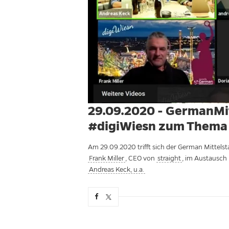
29.09.2020 - GermanMi
#digiWiesn zum Thema
Am 29.09.2020 trifft sich der German Mittels
Frank Miller
, CEO von
straight
, im Austausch
Andreas Keck, u.a.