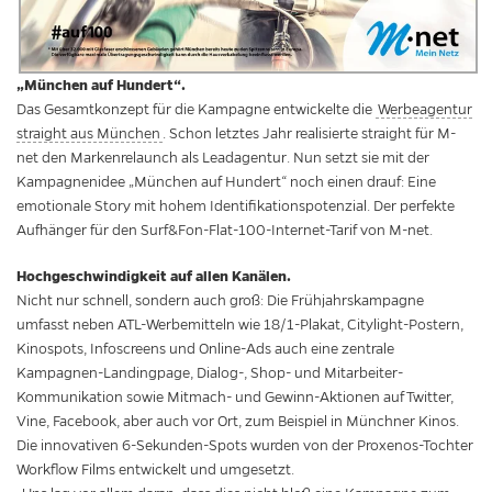
„München auf Hundert“.
Das Gesamtkonzept für die Kampagne entwickelte die
Werbeagentur
straight aus München
. Schon letztes Jahr realisierte straight für M-
net den Markenrelaunch als Leadagentur. Nun setzt sie mit der
Kampagnenidee „München auf Hundert“ noch einen drauf: Eine
emotionale Story mit hohem Identifikationspotenzial. Der perfekte
Aufhänger für den Surf&Fon-Flat-100-Internet-Tarif von M-net.
Hochgeschwindigkeit auf allen Kanälen.
Nicht nur schnell, sondern auch groß: Die Frühjahrskampagne
umfasst neben ATL-Werbemitteln wie 18/1-Plakat, Citylight-Postern,
Kinospots, Infoscreens und Online-Ads auch eine zentrale
Kampagnen-Landingpage, Dialog-, Shop- und Mitarbeiter-
Kommunikation sowie Mitmach- und Gewinn-Aktionen auf Twitter,
Vine, Facebook, aber auch vor Ort, zum Beispiel in Münchner Kinos.
Die innovativen 6-Sekunden-Spots wurden von der Proxenos-Tochter
Workflow Films entwickelt und umgesetzt.