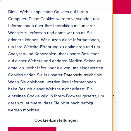
MENU
Diese Website speichert Cookies auf Ihrem
Computer. Diese Cookies werden verwendet, um
Informationen über Ihre Interaktion mit unserer
Website zu erfassen und damit wir uns an Sie
erinnern können. Wir nutzen diese Informationen,
um Ihre Website-Erfahrung zu optimieren und um
Analysen und Kennzahlen über unsere Besucher
ERFAHREN SIE AUF DEM BLOG ALLES
auf dieser Website und anderen Medien-Seiten zu
erstellen. Mehr Infos über die von uns eingesetzten
RUND UM DIE DIGITALAGENTUR AUS
Cookies finden Sie in unserer
Datenschutzrichtlinie
.
MÜNCHEN.
Wenn Sie ablehnen, werden Ihre Informationen
beim Besuch dieser Website nicht erfasst. Ein
einzelnes Cookie wird in Ihrem Browser gesetzt, um
STRAIGHT BRINGT MÜNCHEN AUF
daran zu erinnern, dass Sie nicht nachverfolgt
HIGHSPEED.
werden möchten.
Cookie-Einstellungen
STRAIGHT
20. MÄRZ 2014