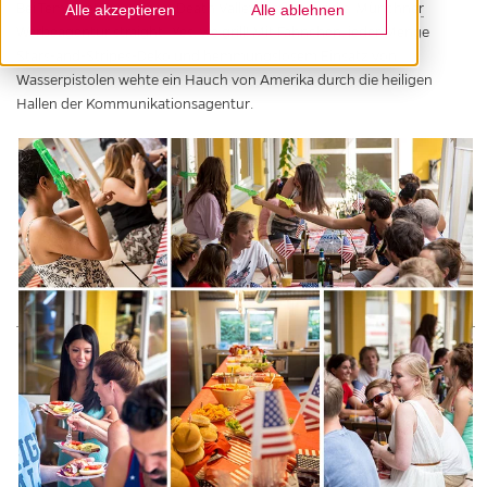
Bei Temperaturen wie im Death Valley hieß es für die
Münchner
Alle akzeptieren
Alle ablehnen
Werbeagentur straight
: Yes, we grill! Mit Fähnchen, jeder Menge
Stars-and-Stripes-Deko und hemmungslosem Einsatz von
Wasserpistolen wehte ein Hauch von Amerika durch die heiligen
Hallen der Kommunikationsagentur.