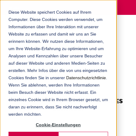
MENU
Diese Website speichert Cookies auf Ihrem
Computer. Diese Cookies werden verwendet, um
Informationen über Ihre Interaktion mit unserer
Website zu erfassen und damit wir uns an Sie
erinnern können. Wir nutzen diese Informationen,
um Ihre Website-Erfahrung zu optimieren und um
Analysen und Kennzahlen über unsere Besucher
ERFAHREN SIE AUF DEM BLOG ALLES
auf dieser Website und anderen Medien-Seiten zu
erstellen. Mehr Infos über die von uns eingesetzten
RUND UM DIE DIGITALAGENTUR AUS
Cookies finden Sie in unserer
Datenschutzrichtlinie
.
MÜNCHEN.
Wenn Sie ablehnen, werden Ihre Informationen
beim Besuch dieser Website nicht erfasst. Ein
einzelnes Cookie wird in Ihrem Browser gesetzt, um
STRAIGHT GIBT MAKLERN EIN NEUES
daran zu erinnern, dass Sie nicht nachverfolgt
ZUHAUSE.
werden möchten.
Cookie-Einstellungen
STRAIGHT
14. JANUAR 2014