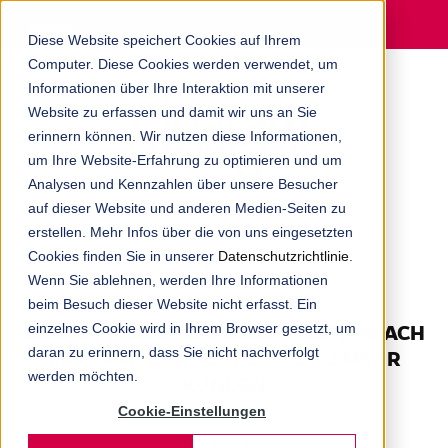
MENU
Diese Website speichert Cookies auf Ihrem
Computer. Diese Cookies werden verwendet, um
Informationen über Ihre Interaktion mit unserer
Website zu erfassen und damit wir uns an Sie
erinnern können. Wir nutzen diese Informationen,
um Ihre Website-Erfahrung zu optimieren und um
Analysen und Kennzahlen über unsere Besucher
ERFAHREN SIE AUF DEM BLOG ALLES
auf dieser Website und anderen Medien-Seiten zu
erstellen. Mehr Infos über die von uns eingesetzten
RUND UM DIE DIGITALAGENTUR AUS
Cookies finden Sie in unserer
Datenschutzrichtlinie
.
MÜNCHEN.
Wenn Sie ablehnen, werden Ihre Informationen
beim Besuch dieser Website nicht erfasst. Ein
WAS IST INBOUND MARKETING? EINFACH
einzelnes Cookie wird in Ihrem Browser gesetzt, um
daran zu erinnern, dass Sie nicht nachverfolgt
ERKLÄRT: DER SCHLÜSSEL ZU MEHR
werden möchten.
KUNDEN
Cookie-Einstellungen
DENNIS ULAMEC