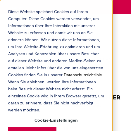
MENU
Diese Website speichert Cookies auf Ihrem
Computer. Diese Cookies werden verwendet, um
Informationen über Ihre Interaktion mit unserer
Website zu erfassen und damit wir uns an Sie
erinnern können. Wir nutzen diese Informationen,
um Ihre Website-Erfahrung zu optimieren und um
Analysen und Kennzahlen über unsere Besucher
ERFAHREN SIE AUF DEM BLOG ALLES
auf dieser Website und anderen Medien-Seiten zu
erstellen. Mehr Infos über die von uns eingesetzten
RUND UM DIE DIGITALAGENTUR AUS
Cookies finden Sie in unserer
Datenschutzrichtlinie
.
MÜNCHEN.
Wenn Sie ablehnen, werden Ihre Informationen
beim Besuch dieser Website nicht erfasst. Ein
einzelnes Cookie wird in Ihrem Browser gesetzt, um
STRAIGHT. PUNKTET DOPPELT BEI DER
daran zu erinnern, dass Sie nicht nachverfolgt
STUTTGARTER ZEITUNG.
werden möchten.
Cookie-Einstellungen
FRANK MILLER
14. APRIL 2011