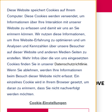
MENU
Diese Website speichert Cookies auf Ihrem
Computer. Diese Cookies werden verwendet, um
Informationen über Ihre Interaktion mit unserer
Website zu erfassen und damit wir uns an Sie
erinnern können. Wir nutzen diese Informationen,
um Ihre Website-Erfahrung zu optimieren und um
Analysen und Kennzahlen über unsere Besucher
ERFAHREN SIE AUF DEM BLOG ALLES
auf dieser Website und anderen Medien-Seiten zu
erstellen. Mehr Infos über die von uns eingesetzten
RUND UM DIE DIGITALAGENTUR AUS
Cookies finden Sie in unserer
Datenschutzrichtlinie
.
MÜNCHEN.
Wenn Sie ablehnen, werden Ihre Informationen
beim Besuch dieser Website nicht erfasst. Ein
einzelnes Cookie wird in Ihrem Browser gesetzt, um
BEREIT FÜR DIE NEUE MARKETING LOVE
daran zu erinnern, dass Sie nicht nachverfolgt
EXPERIENCE?
werden möchten.
Cookie-Einstellungen
ANN-KATHRIN KÖNIGSTEDT
2. FEBRUAR 2022