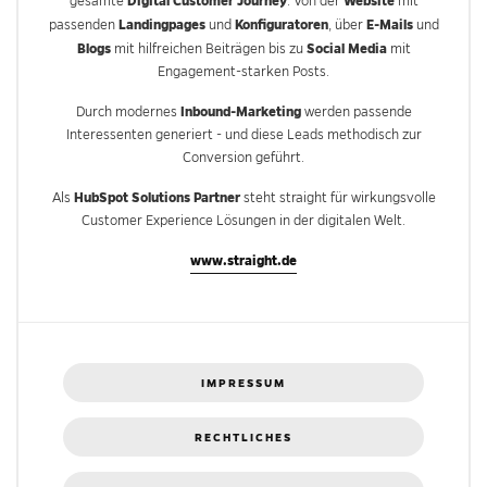
Digital Customer Journey
Website
gesamte
. Von der
mit
Landingpages
Konfiguratoren
E-Mails
passenden
und
, über
und
Blogs
Social Media
mit hilfreichen Beiträgen bis zu
mit
Engagement-starken Posts.
Inbound-Marketing
Durch modernes
werden passende
Interessenten generiert - und diese Leads methodisch zur
Conversion geführt.
HubSpot Solutions Partner
Als
steht straight für wirkungsvolle
Customer Experience Lösungen in der digitalen Welt.
www.straight.de
IMPRESSUM
RECHTLICHES