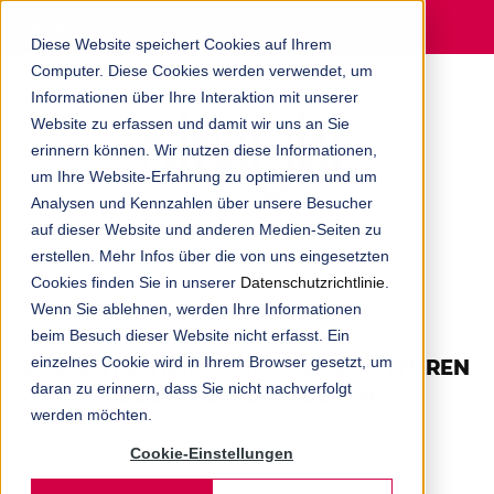
MENU
Diese Website speichert Cookies auf Ihrem
Computer. Diese Cookies werden verwendet, um
Informationen über Ihre Interaktion mit unserer
Website zu erfassen und damit wir uns an Sie
erinnern können. Wir nutzen diese Informationen,
um Ihre Website-Erfahrung zu optimieren und um
Analysen und Kennzahlen über unsere Besucher
ERFAHREN SIE AUF DEM BLOG ALLES
auf dieser Website und anderen Medien-Seiten zu
erstellen. Mehr Infos über die von uns eingesetzten
RUND UM DIE DIGITALAGENTUR AUS
Cookies finden Sie in unserer
Datenschutzrichtlinie
.
MÜNCHEN.
Wenn Sie ablehnen, werden Ihre Informationen
beim Besuch dieser Website nicht erfasst. Ein
DREI ENTSCHEIDUNGEN, DIE AGENTUREN
einzelnes Cookie wird in Ihrem Browser gesetzt, um
daran zu erinnern, dass Sie nicht nachverfolgt
2018 TREFFEN MÜSSEN
werden möchten.
Cookie-Einstellungen
FRANK MILLER
4. DEZEMBER 2017