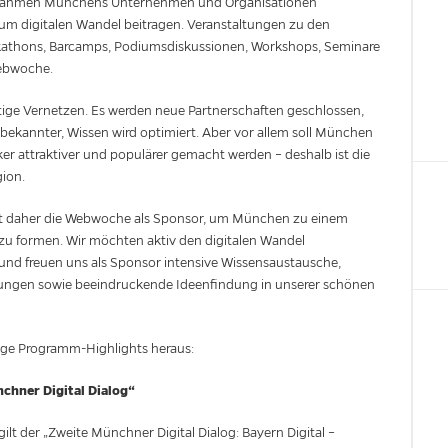
sen Rahmen Münchens Unternehmen und Organisationen
 digitalen Wandel beitragen. Veranstaltungen zu den
ckathons, Barcamps, Podiumsdiskussionen, Workshops, Seminare
ebwoche.
tige Vernetzen. Es werden neue Partnerschaften geschlossen,
ekannter, Wissen wird optimiert. Aber vor allem soll München
ker attraktiver und populärer gemacht werden – deshalb ist die
gion.
ützt daher die Webwoche als Sponsor, um München zu einem
t zu formen. Wir möchten aktiv den digitalen Wandel
 und freuen uns als Sponsor intensive Wissensaustausche,
zungen sowie beeindruckende Ideenfindung in unserer schönen
inige Programm-Highlights heraus:
chner Digital Dialog“
t der „Zweite Münchner Digital Dialog: Bayern Digital –