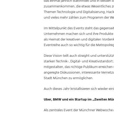
das einmal jährlich stattfindet und in des
zusammenkommen, die etwas Wesentliches zum
Themen Technologie und Digitalisierung, Ha
und vieles mehr zählen zum Programm der W
Im Mittelpunkt des Events steht das gegensei
Unternehmen machen sich und ihre Produkte b
als Heimat der kreativen und digitalen Vorden
Eventreihe auch so wichtig für die Metropolre
Diese Vision teilt auch straight und unterst
starken Technik-, Digital- und Kreativstandor
mitgestalten, das richtige Publikum erreichen
angeregte Diskussionen, interessante Vernet
Stadt München zu ermöglichen.
Auch dieses Jahr kristallisieren sich wieder e
Uber, BMW und ein Startup im „Zweiten Mün
Als zentrales Event der Münchner Webwoche gil