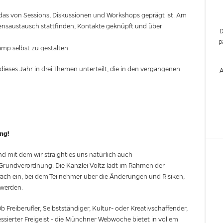
, das von Sessions, Diskussionen und Workshops geprägt ist. Am
issensaustausch stattfinden, Kontakte geknüpft und über
p
mp selbst zu gestalten.
dieses Jahr in drei Themen unterteilt, die in den vergangenen
A
ng!
nd mit dem wir straighties uns natürlich auch
Grundverordnung. Die Kanzlei Voltz lädt im Rahmen der
h ein, bei dem Teilnehmer über die Änderungen und Risiken,
 werden.
Ob Freiberufler, Selbstständiger, Kultur- oder Kreativschaffender,
ssierter Freigeist - die Münchner Webwoche bietet in vollem