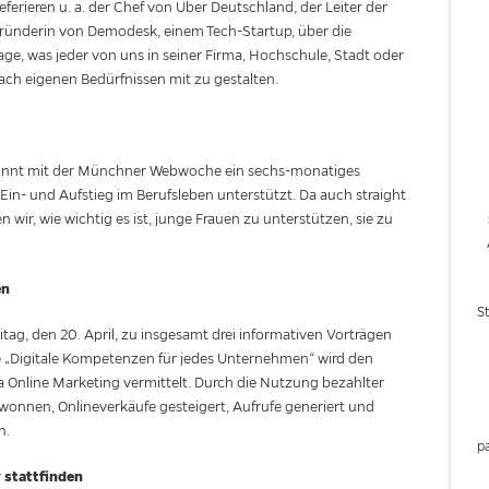
eferieren u. a. der Chef von Uber Deutschland, der Leiter der
Gründerin von Demodesk, einem Tech-Startup, über die
 Frage, was jeder von uns in seiner Firma, Hochschule, Stadt oder
ach eigenen Bedürfnissen mit zu gestalten.
innt mit der Münchner Webwoche ein sechs-monatiges
n- und Aufstieg im Berufsleben unterstützt. Da auch straight
n wir, wie wichtig es ist, junge Frauen zu unterstützen, sie zu
en
S
ag, den 20. April, zu insgesamt drei informativen Vorträgen
e „Digitale Kompetenzen für jedes Unternehmen“ wird den
nline Marketing vermittelt. Durch die Nutzung bezahlter
nnen, Onlineverkäufe gesteigert, Aufrufe generiert und
n.
p
 stattfinden